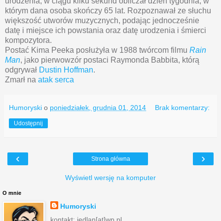
urodzenia, w ciągu kilku sekund obliczał dzień tygodnia, w
którym dana osoba skończy 65 lat. Rozpoznawał ze słuchu
większość utworów muzycznych, podając jednocześnie
datę i miejsce ich powstania oraz datę urodzenia i śmierci
kompozytora.
Postać Kima Peeka posłużyła w 1988 twórcom filmu
Rain
Man
, jako pierwowzór postaci Raymonda Babbita, którą
odgrywał
Dustin Hoffman
.
Zmarł na
atak serca
Humoryski
o
poniedziałek, grudnia 01, 2014
Brak komentarzy:
Udostępnij
‹
›
Strona główna
Wyświetl wersję na komputer
O mnie
Humoryski
kontakt: jedlan[at]wp.pl