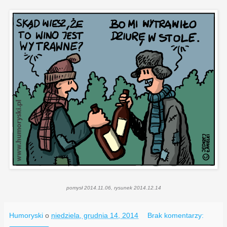
pomysł 2014.11.06, rysunek 2014.12.14
Humoryski
o
niedziela, grudnia 14, 2014
Brak komentarzy: