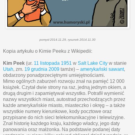
pomysł 2014.11.29, rysunek 2014.11.30
Kopia artykułu o Kimie Peeku z Wikipedii:
Kim Peek
(ur.
11 listopada
1951
w
Salt Lake City
w stanie
Utah
, zm.
19 grudnia
2009
tamże) –
amerykański
sawant
,
obdarzony ponadprzeciętnymi umiejętnościami.
Mimo ogólnych zaburzeń rozwoju znał na pamięć 12 000
książek. Czytał dwie strony na raz, jedną jednym okiem, a
drugą drugim i zapamiętywał wszystko. Potrafił wymienić
nazwy wszystkich miast, autostrad przechodzących przez
każde amerykańskie miasto, miasteczko i okręg – a także
wszystkie numery kierunkowe, kody pocztowe oraz
przypisane do nich sieci telekomunikacyjne i telewizyjne.
Znał historię każdego kraju, każdego władcy, jego daty
panowania oraz małżonka. Na podstawie podanej daty