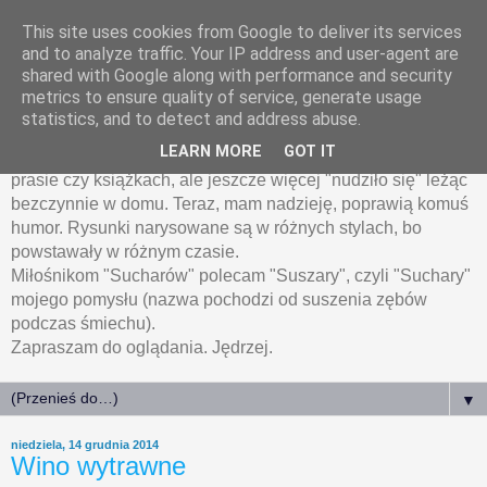
This site uses cookies from Google to deliver its services
HumoRyski.pl
and to analyze traffic. Your IP address and user-agent are
shared with Google along with performance and security
metrics to ensure quality of service, generate usage
Humoryski, czyli rysunki humorystyczne Jędrzeja
statistics, and to detect and address abuse.
Łanieckiego.
LEARN MORE
GOT IT
Wiele z zamieszczonych tu rysunków było publikowanych w
prasie czy książkach, ale jeszcze więcej "nudziło się" leżąc
bezczynnie w domu. Teraz, mam nadzieję, poprawią komuś
humor. Rysunki narysowane są w różnych stylach, bo
powstawały w różnym czasie.
Miłośnikom "Sucharów" polecam "Suszary", czyli "Suchary"
mojego pomysłu (nazwa pochodzi od suszenia zębów
podczas śmiechu).
Zapraszam do oglądania. Jędrzej.
▼
niedziela, 14 grudnia 2014
Wino wytrawne