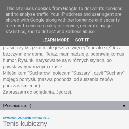
This site uses cookies from Google to deliver its services
HumoRyski.pl
and to analyze traffic. Your IP address and user-agent are
shared with Google along with performance and security
metrics to ensure quality of service, generate usage
Humoryski, czyli rysunki humorystyczne Jędrzeja
statistics, and to detect and address abuse.
Łanieckiego.
LEARN MORE
GOT IT
Wiele z zamieszczonych tu rysunków było publikowanych w
prasie czy książkach, ale jeszcze więcej "nudziło się" leżąc
bezczynnie w domu. Teraz, mam nadzieję, poprawią komuś
humor. Rysunki narysowane są w różnych stylach, bo
powstawały w różnym czasie.
Miłośnikom "Sucharów" polecam "Suszary", czyli "Suchary"
mojego pomysłu (nazwa pochodzi od suszenia zębów
podczas śmiechu).
Zapraszam do oglądania. Jędrzej.
▼
czwartek, 25 października 2012
Tenis kubiczny