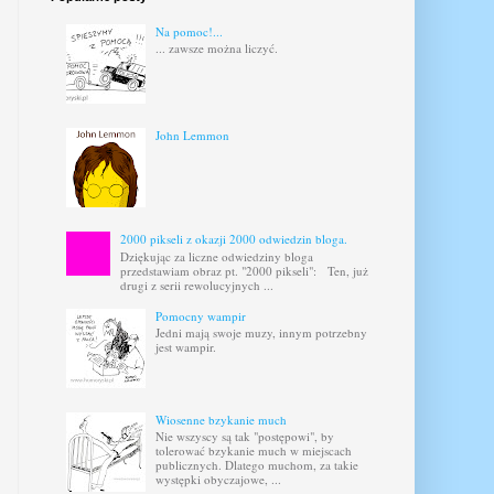
Na pomoc!...
... zawsze można liczyć.
John Lemmon
2000 pikseli z okazji 2000 odwiedzin bloga.
Dziękując za liczne odwiedziny bloga
przedstawiam obraz pt. "2000 pikseli": Ten, już
drugi z serii rewolucyjnych ...
Pomocny wampir
Jedni mają swoje muzy, innym potrzebny
jest wampir.
Wiosenne bzykanie much
Nie wszyscy są tak "postępowi", by
tolerować bzykanie much w miejscach
publicznych. Dlatego muchom, za takie
występki obyczajowe, ...