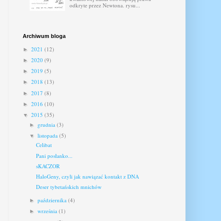
odkryte przez Newtona. rysu...
Archiwum bloga
2021
(12)
►
2020
(9)
►
2019
(5)
►
2018
(13)
►
2017
(8)
►
2016
(10)
►
2015
(35)
▼
grudnia
(3)
►
listopada
(5)
▼
Celibat
Pani posłanko...
sKACZOR
HaloGeny, czyli jak nawiązać kontakt z DNA
Deser tybetańskich mnichów
października
(4)
►
września
(1)
►