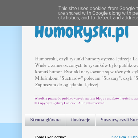
This site uses cookies from Google to
are shared with Google along with pe
statistics, and to detect and addres
HumoRyski.pl
Humoryski, czyli rysunki humorystyczne Jędrzeja Ła
Wiele z zamieszczonych tu rysunków było publikowan
komuś humor. Rysunki narysowane są w różnych styl
Miłośnikom "Sucharów" polecam "Suszary", czyli "
Zapraszam do oglądania. Jędrzej.
Wszelkie prawa do publikowanych na tym blogu rysunków i treści są za
© Copyright Jędrzej Łaniecki. All rights reserved.
Strona główna
ilustracje
Suszary, czyli Su
Zobacz koniecznie:
niedziela, 1 lis