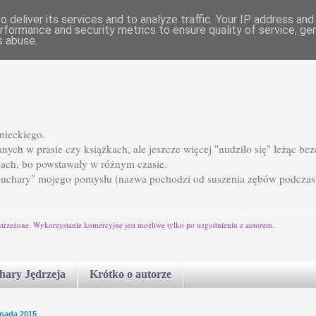
 deliver its services and to analyze traffic. Your IP address an
rformance and security metrics to ensure quality of service, g
s abuse.
nieckiego.
ych w prasie czy książkach, ale jeszcze więcej "nudziło się" leżąc b
ach, bo powstawały w różnym czasie.
Suchary" mojego pomysłu (nazwa pochodzi od suszenia zębów podczas
strzeżone. Wykorzystanie komercyjne jest możliwe tylko po uzgodnieniu z autorem.
chary Jędrzeja
Krótko o autorze
topada 2015