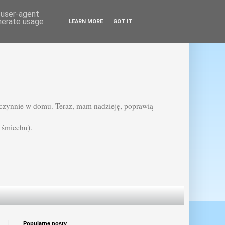
d user-agent
enerate usage
LEARN MORE
GOT IT
ezczynnie w domu. Teraz, mam nadzieję, poprawią
 śmiechu).
Popularne posty