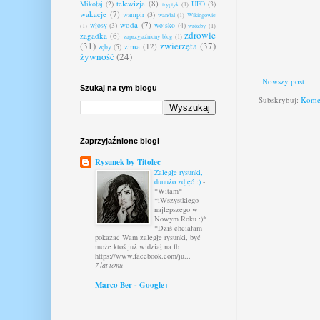
telewizja
(8)
Mikołaj
(2)
UFO
(3)
tryptyk
(1)
wakacje
(7)
wampir
(3)
wandal
(1)
Wikingowie
woda
(7)
włosy
(3)
wojsko
(4)
(1)
wróżby
(1)
zdrowie
zagadka
(6)
zaprzyjaźniony blog
(1)
(31)
zwierzęta
(37)
zima
(12)
zęby
(5)
żywność
(24)
Nowszy post
Szukaj na tym blogu
Subskrybuj:
Komen
Zaprzyjaźnione blogi
Rysunek by Titolec
Zaległe rysunki,
duuużo zdjęć :)
-
*Witam*
*iWszystkiego
najlepszego w
Nowym Roku :)*
*Dziś chciałam
pokazać Wam zaległe rysunki, być
może ktoś już widział na fb
https://www.facebook.com/ju...
7 lat temu
Marco Ber - Google+
-