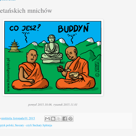
betańskich mnichów
pomysł 2015.10.06, rysunek 2015.11.01
o
niedziela, listopada 01, 2015
język polski
,
Suszary - czyli Suchary Jędrzeja