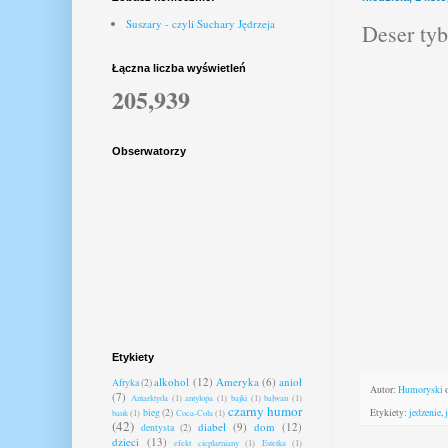
Suszary - czyli Suchary Jędrzeja
Deser ty
Łączna liczba wyświetleń
205,939
Obserwatorzy
Etykiety
alkohol
(12)
Ameryka
(6)
anioł
Afryka
(2)
Autor:
Humoryski
(7)
Antarktyda
(1)
antylopa
(1)
bajki
(1)
bałwan
(1)
czarny humor
Etykiety:
jedzenie
,
bieg
(2)
bank
(1)
Coca-Cola
(1)
(42)
diabeł
(9)
dom
(12)
dentysta
(2)
dzieci
(13)
efekt cieplarniany
(1)
Estetka
(1)