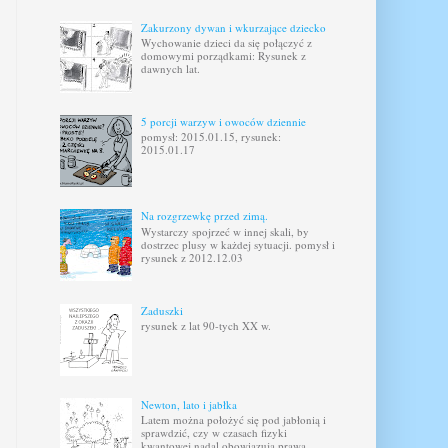
Zakurzony dywan i wkurzające dziecko
Wychowanie dzieci da się połączyć z
domowymi porządkami: Rysunek z
dawnych lat.
5 porcji warzyw i owoców dziennie
pomysł: 2015.01.15, rysunek:
2015.01.17
Na rozgrzewkę przed zimą.
Wystarczy spojrzeć w innej skali, by
dostrzec plusy w każdej sytuacji. pomysł i
rysunek z 2012.12.03
Zaduszki
rysunek z lat 90-tych XX w.
Newton, lato i jabłka
Latem można położyć się pod jabłonią i
sprawdzić, czy w czasach fizyki
kwantowej nadal obowiązują prawa