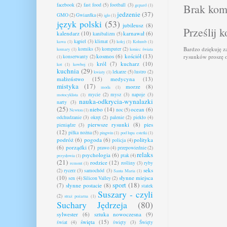
Brak kom
facebook
(2)
fast food
(5)
football
(3)
gepard
(1)
jedzenie
(37)
GMO
(2)
Gwiazdka
(4)
iglo
(1)
język polski
(53)
jubileusz
(8)
Prześlij 
kalendarz
(10)
karnawał
(6)
kanibalizm
(5)
kąpiel
(3)
klimat
(3)
kawa
(1)
kolej
(1)
Kolumb
(1)
Bardzo dziękuję z
komiks
(3)
komputer
(2)
komary
(1)
koniec świata
kosmos
(6)
kościół
(13)
rysunków proszę o
konserwanty
(2)
(1)
król
(7)
kucharz
(10)
kot
(1)
kowboj
(1)
kuchnia
(29)
lekarze
(5)
lustro
(2)
kwiaty
(1)
małżeństwo
(15)
medycyna
(13)
mistyka
(17)
morze
(8)
moda
(1)
mycie
(2)
mysz
(3)
napoje
(3)
motocyklista
(1)
nauka-odkrycia-wynalazki
narty
(3)
(25)
niebo
(14)
ocean
(6)
noc
(5)
Newton
(1)
odchudzanie
(3)
okręt
(2)
palenie
(2)
piekło
(4)
pierwsze rysunki
(8)
pies
pieniądze
(3)
(12)
piłka nożna
(5)
pingwin
(1)
pod lupa estetki
(1)
podróż
(6)
pogoda
(6)
polityka
policja
(4)
(6)
porządki
(7)
prawo
(4)
przepowiednie
(2)
relaks
psychologia
(6)
ptak
(4)
przysłowia
(1)
(21)
rodzice
(12)
rośliny
(3)
ryby
remont
(1)
seks
(2)
rycerz
(3)
samochód
(3)
Santa Maria
(1)
(10)
słynne miejsca
sen
(4)
Silicon Valley
(2)
sport
(18)
(7)
słynne postacie
(8)
statek
Suszary - czyli
(2)
straż pożarna
(1)
Suchary Jędrzeja
(80)
sylwester
(6)
sztuka nowoczesna
(9)
święta
(15)
świat
(4)
święty
(3)
Święty