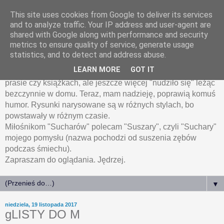
This site uses cookies from Google to deliver its services
HumoRyski.pl
and to analyze traffic. Your IP address and user-agent are
shared with Google along with performance and security
metrics to ensure quality of service, generate usage
Humoryski, czyli rysunki humorystyczne Jędrzeja
statistics, and to detect and address abuse.
Łanieckiego.
LEARN MORE
GOT IT
Wiele z zamieszczonych tu rysunków było publikowanych w
prasie czy książkach, ale jeszcze więcej "nudziło się" leżąc
bezczynnie w domu. Teraz, mam nadzieję, poprawią komuś
humor. Rysunki narysowane są w różnych stylach, bo
powstawały w różnym czasie.
Miłośnikom "Sucharów" polecam "Suszary", czyli "Suchary"
mojego pomysłu (nazwa pochodzi od suszenia zębów
podczas śmiechu).
Zapraszam do oglądania. Jędrzej.
▼
niedziela, 19 listopada 2017
gLISTY DO M