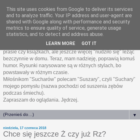
This site uses cookies from Google to deliver its services
HumoRyski.pl
and to analyze traffic. Your IP address and user-agent are
shared with Google along with performance and security
metrics to ensure quality of service, generate usage
Humoryski, czyli rysunki humorystyczne Jędrzeja
statistics, and to detect and address abuse.
Łanieckiego.
LEARN MORE
GOT IT
Wiele z zamieszczonych tu rysunków było publikowanych w
prasie czy książkach, ale jeszcze więcej "nudziło się" leżąc
bezczynnie w domu. Teraz, mam nadzieję, poprawią komuś
humor. Rysunki narysowane są w różnych stylach, bo
powstawały w różnym czasie.
Miłośnikom "Sucharów" polecam "Suszary", czyli "Suchary"
mojego pomysłu (nazwa pochodzi od suszenia zębów
podczas śmiechu).
Zapraszam do oglądania. Jędrzej.
▼
niedziela, 17 czerwca 2018
Chce się jeszcze Ż czy już Rz?