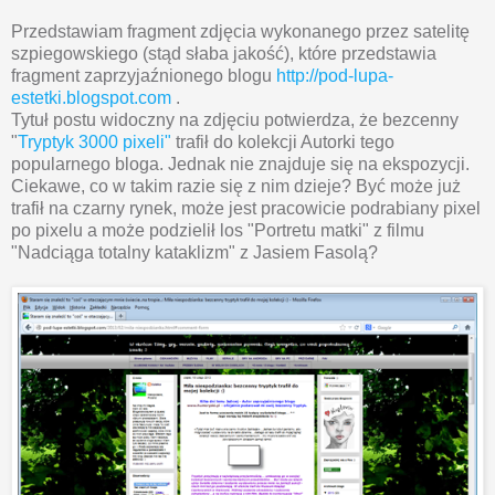
Przedstawiam fragment zdjęcia wykonanego przez satelitę
szpiegowskiego (stąd słaba jakość), które przedstawia
fragment zaprzyjaźnionego blogu
http://pod-lupa-
estetki.blogspot.com
.
Tytuł postu widoczny na zdjęciu potwierdza, że bezcenny
"
Tryptyk 3000 pixeli"
trafił do kolekcji Autorki tego
popularnego bloga. Jednak nie znajduje się na ekspozycji.
Ciekawe, co w takim razie się z nim dzieje? Być może już
trafił na czarny rynek, może jest pracowicie podrabiany pixel
po pixelu a może podzielił los "Po
rtretu matki" z filmu
"Nadciąga totalny kataklizm" z Jasiem Fasolą?