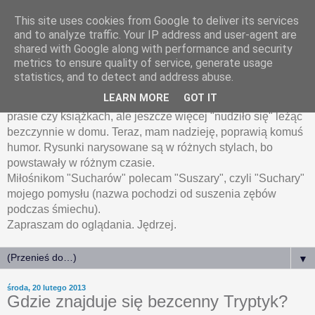
This site uses cookies from Google to deliver its services
HumoRyski.pl
and to analyze traffic. Your IP address and user-agent are
shared with Google along with performance and security
metrics to ensure quality of service, generate usage
Humoryski, czyli rysunki humorystyczne Jędrzeja
statistics, and to detect and address abuse.
Łanieckiego.
LEARN MORE
GOT IT
Wiele z zamieszczonych tu rysunków było publikowanych w
prasie czy książkach, ale jeszcze więcej "nudziło się" leżąc
bezczynnie w domu. Teraz, mam nadzieję, poprawią komuś
humor. Rysunki narysowane są w różnych stylach, bo
powstawały w różnym czasie.
Miłośnikom "Sucharów" polecam "Suszary", czyli "Suchary"
mojego pomysłu (nazwa pochodzi od suszenia zębów
podczas śmiechu).
Zapraszam do oglądania. Jędrzej.
▼
środa, 20 lutego 2013
Gdzie znajduje się bezcenny Tryptyk?