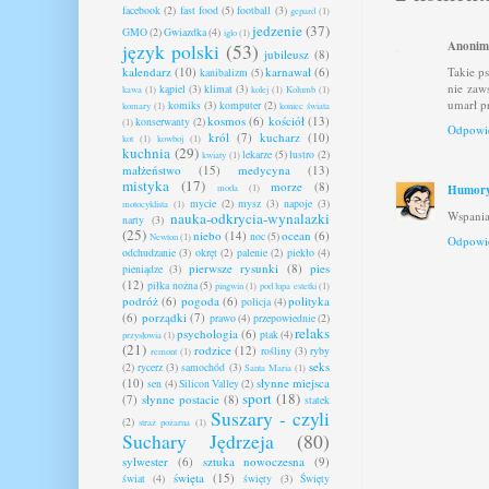
facebook
(2)
fast food
(5)
football
(3)
gepard
(1)
jedzenie
(37)
GMO
(2)
Gwiazdka
(4)
iglo
(1)
Anoni
język polski
(53)
jubileusz
(8)
Takie p
kalendarz
(10)
karnawał
(6)
kanibalizm
(5)
nie zaw
kąpiel
(3)
klimat
(3)
kawa
(1)
kolej
(1)
Kolumb
(1)
umarł p
komiks
(3)
komputer
(2)
komary
(1)
koniec świata
kosmos
(6)
kościół
(13)
konserwanty
(2)
(1)
Odpowi
król
(7)
kucharz
(10)
kot
(1)
kowboj
(1)
kuchnia
(29)
lekarze
(5)
lustro
(2)
kwiaty
(1)
małżeństwo
(15)
medycyna
(13)
mistyka
(17)
morze
(8)
Humory
moda
(1)
mycie
(2)
mysz
(3)
napoje
(3)
motocyklista
(1)
Wspania
nauka-odkrycia-wynalazki
narty
(3)
(25)
niebo
(14)
ocean
(6)
noc
(5)
Newton
(1)
Odpowi
odchudzanie
(3)
okręt
(2)
palenie
(2)
piekło
(4)
pierwsze rysunki
(8)
pies
pieniądze
(3)
(12)
piłka nożna
(5)
pingwin
(1)
pod lupa estetki
(1)
podróż
(6)
pogoda
(6)
polityka
policja
(4)
(6)
porządki
(7)
prawo
(4)
przepowiednie
(2)
relaks
psychologia
(6)
ptak
(4)
przysłowia
(1)
(21)
rodzice
(12)
rośliny
(3)
ryby
remont
(1)
seks
(2)
rycerz
(3)
samochód
(3)
Santa Maria
(1)
(10)
słynne miejsca
sen
(4)
Silicon Valley
(2)
sport
(18)
(7)
słynne postacie
(8)
statek
Suszary - czyli
(2)
straż pożarna
(1)
Suchary Jędrzeja
(80)
sylwester
(6)
sztuka nowoczesna
(9)
święta
(15)
świat
(4)
święty
(3)
Święty