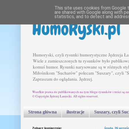
This site uses cookies from Google to
are shared with Google along with pe
statistics, and to detect and addres
HumoRyski.pl
Humoryski, czyli rysunki humorystyczne Jędrzeja Ła
Wiele z zamieszczonych tu rysunków było publikowan
komuś humor. Rysunki narysowane są w różnych styl
Miłośnikom "Sucharów" polecam "Suszary", czyli "
Zapraszam do oglądania. Jędrzej.
Wszelkie prawa do publikowanych na tym blogu rysunków i treści są za
© Copyright Jędrzej Łaniecki. All rights reserved.
Strona główna
ilustracje
Suszary, czyli Su
Zobacz koniecznie:
środa, 26 wrześ