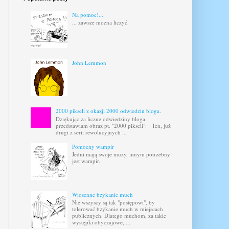
Na pomoc!...
... zawsze można liczyć.
John Lemmon
2000 pikseli z okazji 2000 odwiedzin bloga.
Dziękując za liczne odwiedziny bloga
przedstawiam obraz pt. "2000 pikseli": Ten, już
drugi z serii rewolucyjnych ...
Pomocny wampir
Jedni mają swoje muzy, innym potrzebny
jest wampir.
Wiosenne bzykanie much
Nie wszyscy są tak "postępowi", by
tolerować bzykanie much w miejscach
publicznych. Dlatego muchom, za takie
występki obyczajowe, ...