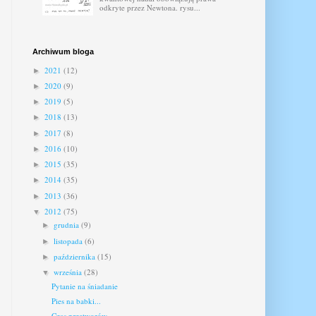
odkryte przez Newtona. rysu...
Archiwum bloga
2021
(12)
►
2020
(9)
►
2019
(5)
►
2018
(13)
►
2017
(8)
►
2016
(10)
►
2015
(35)
►
2014
(35)
►
2013
(36)
►
2012
(75)
▼
grudnia
(9)
►
listopada
(6)
►
października
(15)
►
września
(28)
▼
Pytanie na śniadanie
Pies na babki...
Czas przetworów