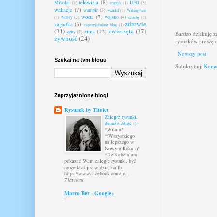
telewizja
(8)
Mikołaj
(2)
UFO
(3)
tryptyk
(1)
wakacje
(7)
wampir
(3)
wandal
(1)
Wikingowie
woda
(7)
włosy
(3)
wojsko
(4)
(1)
wróżby
(1)
zdrowie
zagadka
(6)
zaprzyjaźniony blog
(1)
(31)
zwierzęta
(37)
zima
(12)
zęby
(5)
Bardzo dziękuję z
żywność
(24)
rysunków proszę o
Nowszy post
Szukaj na tym blogu
Subskrybuj:
Komen
Zaprzyjaźnione blogi
Rysunek by Titolec
Zaległe rysunki,
duuużo zdjęć :)
-
*Witam*
*iWszystkiego
najlepszego w
Nowym Roku :)*
*Dziś chciałam
pokazać Wam zaległe rysunki, być
może ktoś już widział na fb
https://www.facebook.com/ju...
7 lat temu
Marco Ber - Google+
-