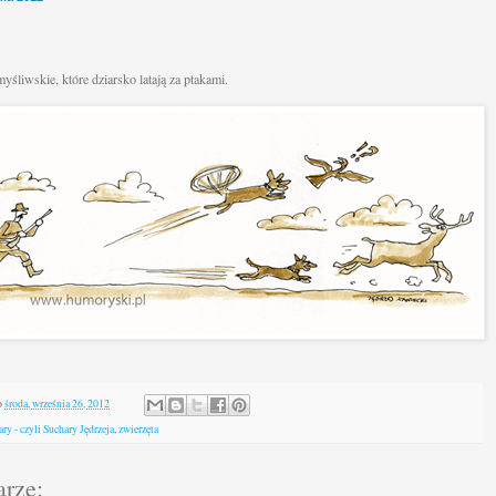
yśliwskie, które dziarsko latają za ptakami.
o
środa, września 26, 2012
ary - czyli Suchary Jędrzeja
,
zwierzęta
arze: