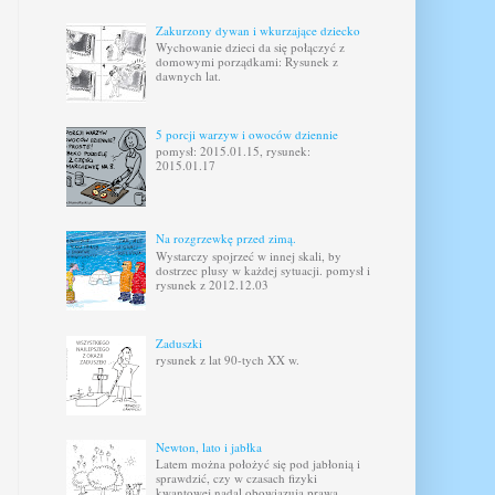
Zakurzony dywan i wkurzające dziecko
Wychowanie dzieci da się połączyć z
domowymi porządkami: Rysunek z
dawnych lat.
5 porcji warzyw i owoców dziennie
pomysł: 2015.01.15, rysunek:
2015.01.17
Na rozgrzewkę przed zimą.
Wystarczy spojrzeć w innej skali, by
dostrzec plusy w każdej sytuacji. pomysł i
rysunek z 2012.12.03
Zaduszki
rysunek z lat 90-tych XX w.
Newton, lato i jabłka
Latem można położyć się pod jabłonią i
sprawdzić, czy w czasach fizyki
kwantowej nadal obowiązują prawa