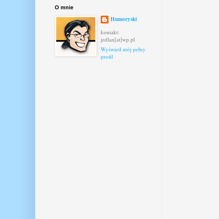
O mnie
Humoryski
kontakt:
jedlan[at]wp.pl
Wyświetl mój pełny
profil