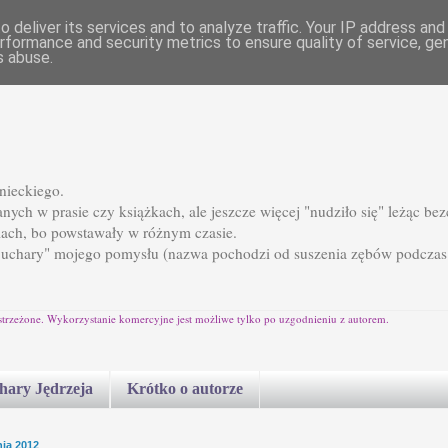
 deliver its services and to analyze traffic. Your IP address an
rformance and security metrics to ensure quality of service, g
s abuse.
nieckiego.
ych w prasie czy książkach, ale jeszcze więcej "nudziło się" leżąc b
ach, bo powstawały w różnym czasie.
Suchary" mojego pomysłu (nazwa pochodzi od suszenia zębów podczas
strzeżone. Wykorzystanie komercyjne jest możliwe tylko po uzgodnieniu z autorem.
chary Jędrzeja
Krótko o autorze
nia 2012