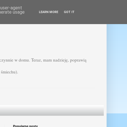
d user-agent
enerate usage
LEARN MORE
GOT IT
ezczynnie w domu. Teraz, mam nadzieję, poprawią
 śmiechu).
Popularne posty