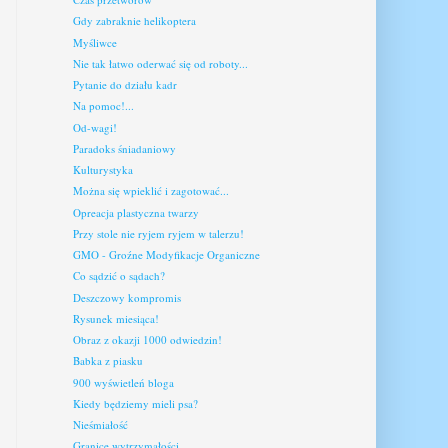
Gdy zabraknie helikoptera
Myśliwce
Nie tak łatwo oderwać się od roboty...
Pytanie do działu kadr
Na pomoc!...
Od-wagi!
Paradoks śniadaniowy
Kulturystyka
Można się wpieklić i zagotować...
Opreacja plastyczna twarzy
Przy stole nie ryjem ryjem w talerzu!
GMO - Groźne Modyfikacje Organiczne
Co sądzić o sądach?
Deszczowy kompromis
Rysunek miesiąca!
Obraz z okazji 1000 odwiedzin!
Babka z piasku
900 wyświetleń bloga
Kiedy będziemy mieli psa?
Nieśmiałość
Granice wytrzymałości