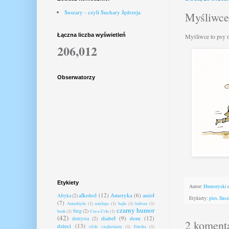
Suszary - czyli Suchary Jędrzeja
Myśliwce
Łączna liczba wyświetleń
Myśliwce to psy m
206,012
Obserwatorzy
Etykiety
Autor:
Humoryski
alkohol
(12)
Ameryka
(6)
anioł
Afryka
(2)
Etykiety:
pies
,
Susz
(7)
Antarktyda
(1)
antylopa
(1)
bajki
(1)
bałwan
(1)
czarny humor
bieg
(2)
bank
(1)
Coca-Cola
(1)
(42)
diabeł
(9)
dom
(12)
dentysta
(2)
2 koment
dzieci
(13)
efekt cieplarniany
(1)
Estetka
(1)