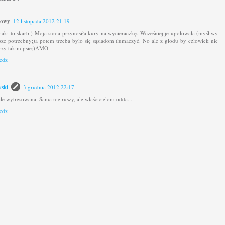
mowy
12 listopada 2012 21:19
siaki to skarb:) Moja sunia przynosiła kury na wycieraczkę. Wcześniej je upolowała (myśliwy
sze potrzebny;)a potem trzeba było się sąsiadom tłumaczyć. No ale z głodu by człowiek nie
rzy takim psie;)AMO
edz
ski
3 grudnia 2012 22:17
le wytresowana. Sama nie ruszy, ale właścicielom odda...
edz